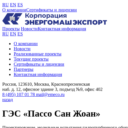
RU
EN
ES
О компании
Сертификаты и лицензии
Проекты
Новости
Контактная информация
RU
EN
ES
О компании
Новости
Реализованные проекты
Текущие проекты
Сертификаты и лицензии
Партнеры
Контактная информация
Россия, 123610, Москва, Краснопресненская
наб. д. 12, офисное здание 3, подъезд №9, офис 402
8 (495) 107 01 78
mail@emeco.ru
назад
ГЭС «Пассо Сан Жоан»
Проектирование, модельные испытания гидротурбинного обору